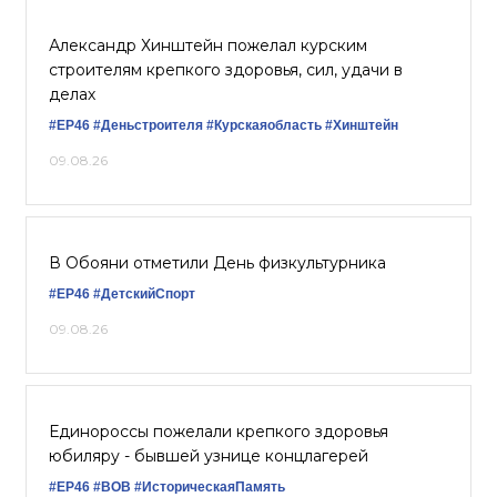
Александр Хинштейн пожелал курским
строителям крепкого здоровья, сил, удачи в
делах
#ЕР46
#Деньстроителя
#Курскаяобласть
#Хинштейн
09.08.26
В Обояни отметили День физкультурника
#ЕР46
#ДетскийСпорт
09.08.26
Единороссы пожелали крепкого здоровья
юбиляру - бывшей узнице концлагерей
#ЕР46
#ВОВ
#ИсторическаяПамять