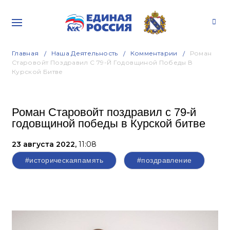
Главная
Наша Деятельность
Комментарии
Роман
Старовойт Поздравил С 79-Й Годовщиной Победы В
Курской Битве
Роман Старовойт поздравил с 79-й
годовщиной победы в Курской битве
23 августа 2022,
11:08
#историческаяпамять
#поздравление