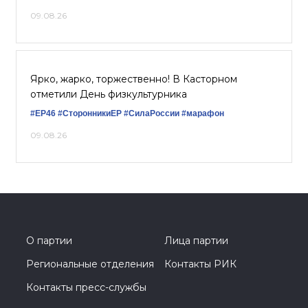
09.08.26
Ярко, жарко, торжественно! В Касторном
отметили День физкультурника
#ЕР46
#СторонникиЕР
#СилаРоссии
#марафон
09.08.26
О партии
Лица партии
Региональные отделения
Контакты РИК
Контакты пресс-службы