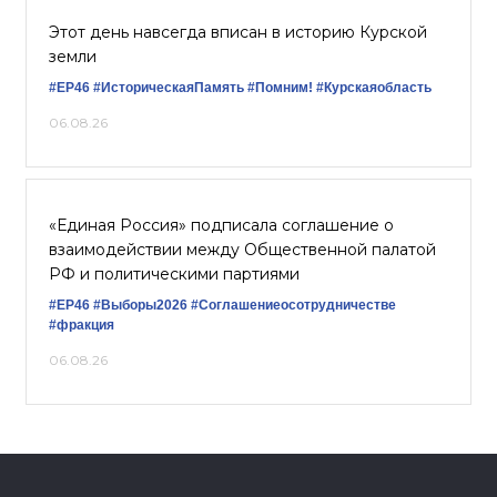
Этот день навсегда вписан в историю Курской
земли
#ЕР46
#ИсторическаяПамять
#Помним!
#Курскаяобласть
06.08.26
«Единая Россия» подписала соглашение о
взаимодействии между Общественной палатой
РФ и политическими партиями
#ЕР46
#Выборы2026
#Соглашениеосотрудничестве
#фракция
06.08.26