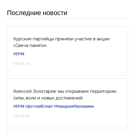
Последние новости
Курские партийцы приняли участие в акции
«Свеча памяти»
#ЕР46
06.08.26
Алексей Золотарев: мы открываем территорию
силы, воли и новых достижений
#ЕР46
#ДетскийСпорт
#НароднаяПрограмма
06.08.26