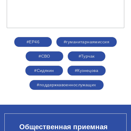
#ЕР46
#гуманитарнаямиссия
#СВО
#Турчак
#Сидякин
#Кузнецова
#поддержкавоеннослужащих
Общественная приемная