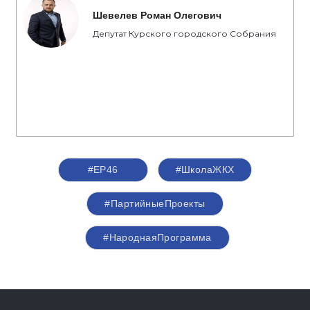
Шевелев Роман Олегович
Депутат Курского городского Собрания
#ЕР46
#ШколаЖКХ
#ПартийныеПроекты
#НароднаяПрограмма