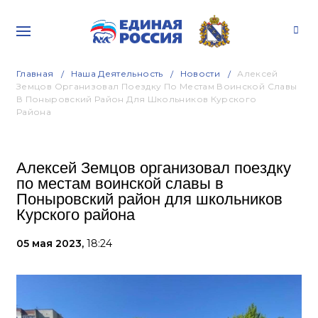
Главная
Наша Деятельность
Новости
Алексей
Земцов Организовал Поездку По Местам Воинской Славы
В Поныровский Район Для Школьников Курского
Района
Алексей Земцов организовал поездку
по местам воинской славы в
Поныровский район для школьников
Курского района
05 мая 2023,
18:24