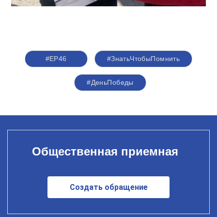
#ЕР46
#ЗнатьЧтобыПомнить
#ДеньПобеды
Общественная приемная
Создать обращение