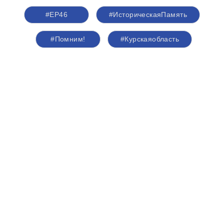
#ЕР46
#ИсторическаяПамять
#Помним!
#Курскаяобласть
О партии
Лица партии
Региональные отделения
Контакты РИК
Контакты пресс-службы
Общественная приемная
+7 (4712) 51-45-49
г. Курск, ул. Ленина, 11