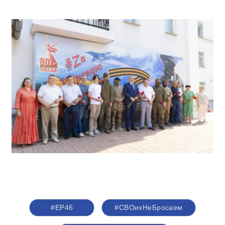
#ЕР46
#СВОихНеБросаем