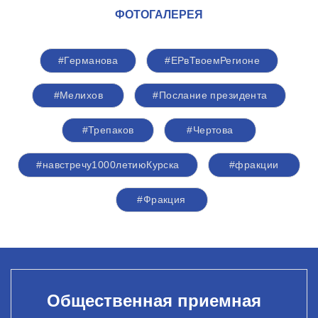
ФОТОГАЛЕРЕЯ
#Германова
#ЕРвТвоемРегионе
#Мелихов
#Послание президента
#Трепаков
#Чертова
#навстречу1000летиюКурска
#фракции
#Фракция
Общественная приемная