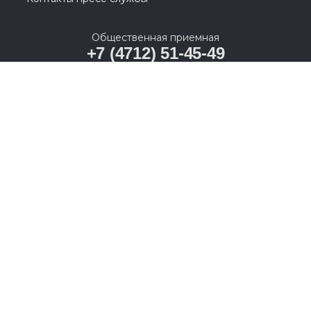
Общественная приемная
+7 (4712) 51-45-49
г. Курск, ул. Ленина, 11
© 2005-2026, Партия «Единая Россия». Все права защищены.
При полном или частичном использовании материалов
ссылка на ресурс обязательна.
Пользовательское соглашение
Политика конфиденциальности
Политика в отношении обработки персональных данных
Согласие на обработку персональных данных