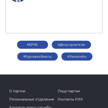
#ЕР46
#Деньстроителя
#Курскаяобласть
#Хинштейн
О партии
Лица партии
Региональные отделения
Контакты РИК
Контакты пресс-службы