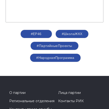
#ЕР46
#ШколаЖКХ
#ПартийныеПроекты
#НароднаяПрограмма
О партии
Лица партии
Региональные отделения
Контакты РИК