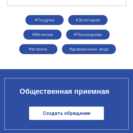
#Госдума
#Золотарев
#Мелихов
#Пономарева
#встреча
#доверенные лица
Общественная приемная
Создать обращение