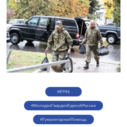
#ЕР46
#МолодаяГвардияЕдинойРоссии
#ГуманитарнаяПомощь