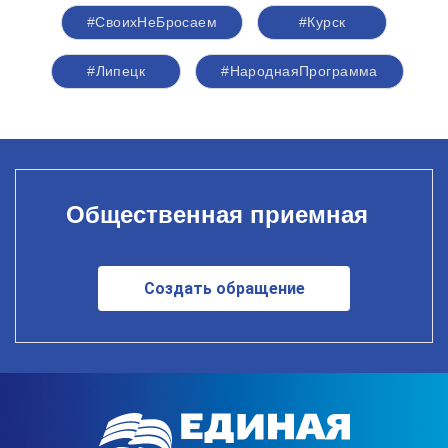
#СвоихНеБросаем
#Курск
#Липецк
#НароднаяПрограмма
Общественная приемная
Создать обращение