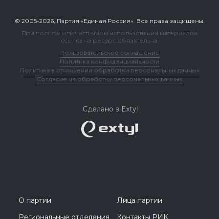
© 2005-2026, Партия «Единая Россия». Все права защищены.
При полном или частичном использовании материалов
ссылка на ресурс обязательна.
Пользовательское соглашение
Политика конфиденциальности
Политика в отношении обработки персональных данных
Согласие на обработку персональных данных
Сделано в Extyl
О партии
Лица партии
Региональные отделения
Контакты РИК