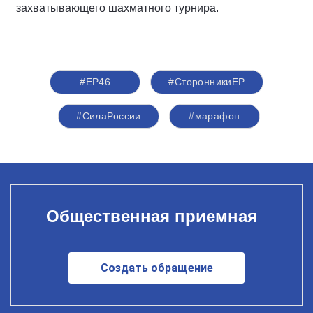
захватывающего шахматного турнира.
#ЕР46
#СторонникиЕР
#СилаРоссии
#марафон
Общественная приемная
Создать обращение