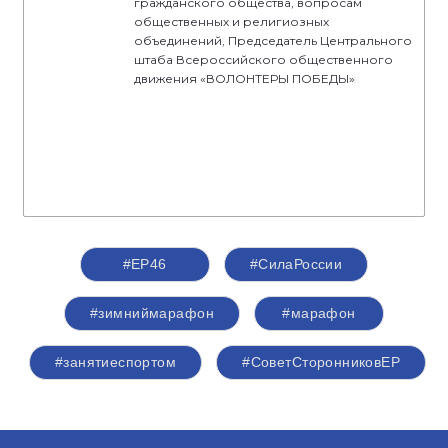
гражданского общества, вопросам
общественных и религиозных
объединений, Председатель Центрального
штаба Всероссийского общественного
движения «ВОЛОНТЕРЫ ПОБЕДЫ»
#ЕР46
#СилаРоссии
#зимниймарафон
#марафон
#занятиеспортом
#СоветСторонниковЕР