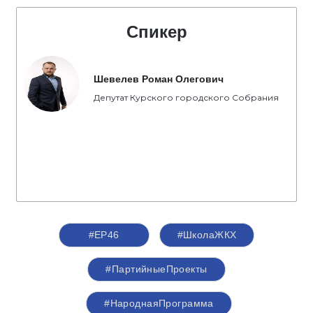
Спикер
Шевелев Роман Олегович
Депутат Курского городского Собрания
#ЕР46
#ШколаЖКХ
#ПартийныеПроекты
#НароднаяПрограмма