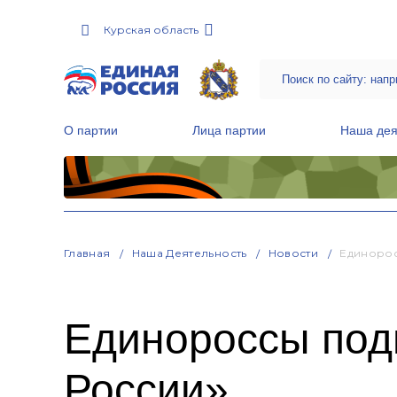
Курская область
О партии
Лица партии
Наша дея
Местные общественные приемные Партии
Руководитель Региональной обще
Народная программа «Единой России»
Главная
Наша Деятельность
Новости
Единорос
Единороссы под
России»