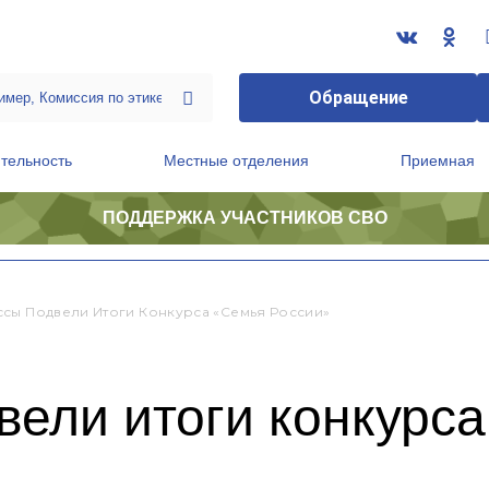
Обращение
тельность
Местные отделения
Приемная
ПОДДЕРЖКА УЧАСТНИКОВ СВО
ственной приемной Председателя Партии
Президиум регионального политического совета
сы Подвели Итоги Конкурса «Семья России»
вели итоги конкурс