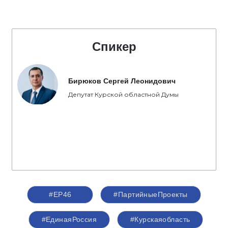
Спикер
Бирюков Сергей Леонидович
Депутат Курской областной Думы
#ЕР46
#ПартийныеПроекты
#ЕдинаяРоссия
#Курскаяобласть