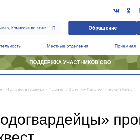
Обращение
тельность
Местные отделения
Приемная
ПОДДЕРЖКА УЧАСТНИКОВ СВО
ственной приемной Председателя Партии
Президиум регионального политического совета
е «Молодогвардейцы» Провели Военно-Патриотический Квест
одогвардейцы» про
квест