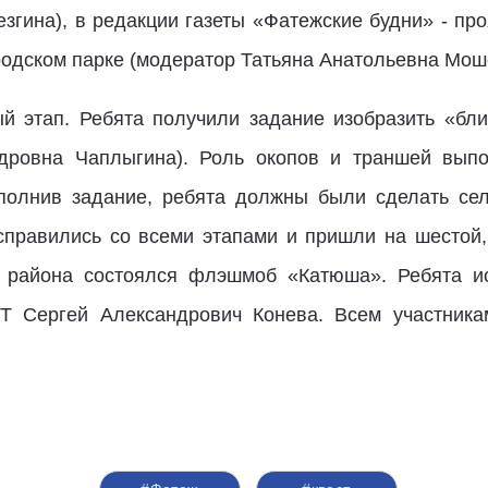
згина), в редакции газеты «Фатежские будни» - про
родском парке (модератор Татьяна Анатольевна Мош
й этап. Ребята получили задание изобразить «бли
ндровна Чаплыгина). Роль окопов и траншей вып
сполнив задание, ребята должны были сделать с
справились со всеми этапами и пришли на шестой
 района состоялся флэшмоб «Катюша». Ребята и
Т Сергей Александрович Конева. Всем участника