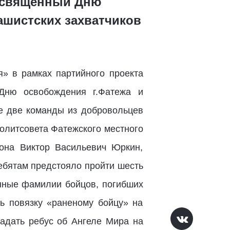
посвященный Дню
ашистских захватчиков
 в рамках партийного проекта
 Дню освобождения г.Фатежа и
ие две команды из добровольцев
олитсовета Фатежского местного
она Виктор Васильевич Юркин,
ебятам предстояло пройти шесть
анные фамилии бойцов, погибших
ь повязку «раненому бойцу» на
гадать ребус об Ангеле Мира на