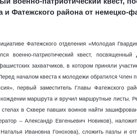
ый военно-патриотический квест, 
а и Фатежского района от немецко-ф
циативе Фатежского отделения «Молодая Гвардия»
ялся военно-патриотический квест, посвященный
фашистских захватчиков, в котором приняли участ
 Перед началом квеста к молодежи обратился Член п
ссия», первый заместитель Главы Фатежского рай
охождении маршрута и вручил маршрутные листы. Р
а стелах в Сквере павших воинов найти зашифров
ератор – Александр Евгеньевич Новиков), наложит
 Наталья Ивановна Гонохова), сложить пазлы и от