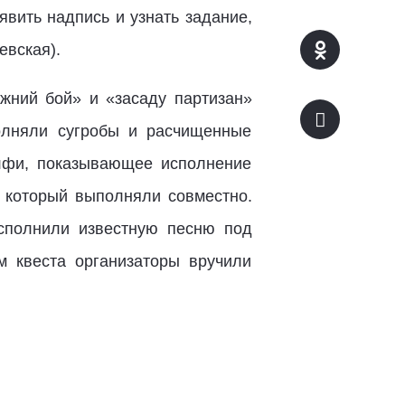
явить надпись и узнать задание,
евская).
жний бой» и «засаду партизан»
олняли сугробы и расчищенные
елфи, показывающее исполнение
, который выполняли совместно.
сполнили известную песню под
м квеста организаторы вручили