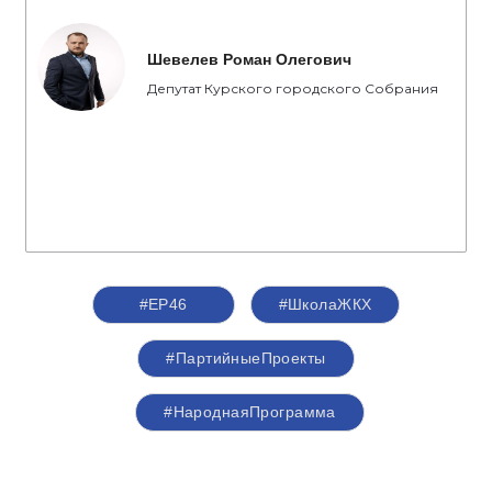
Шевелев Роман Олегович
Депутат Курского городского Собрания
#ЕР46
#ШколаЖКХ
#ПартийныеПроекты
#НароднаяПрограмма