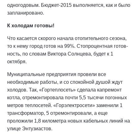
одно­годовым. Бюджет-2015 выполняется, как и было
запланировано.
К холодам готовы!
Что касается скорого начала ото­пительного сезона,
то к нему город готов на 99%. Стопроцентная готов­
ность, по словам Виктора Солнцева, будет к 1
октября.
Муниципальные предприятия про­вели все
необходимые работы, и со спокойной душой ждут
холодов. Так, «Гортеплосеть» сделала капремонт
котла, отремонтировала почти 5,5 ты­сячи погонных
метров теплосетей. «Горэлектросети» заменили 1
транс­форматор, 5 отремонтировали, а еще
проложили 1,8 километра новых ка­бельных линий на
улице Энтузиастов.