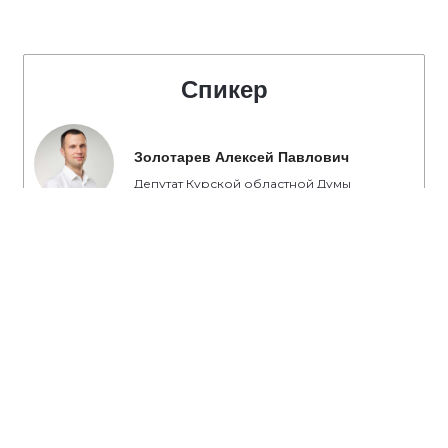
Спикер
Золотарев Алексей Павлович
Депутат Курской областной Думы
#ЕР46
#ДетскийСпорт
#НароднаяПрограмма