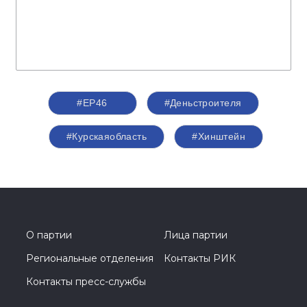
#ЕР46
#Деньстроителя
#Курскаяобласть
#Хинштейн
О партии
Лица партии
Региональные отделения
Контакты РИК
Контакты пресс-службы