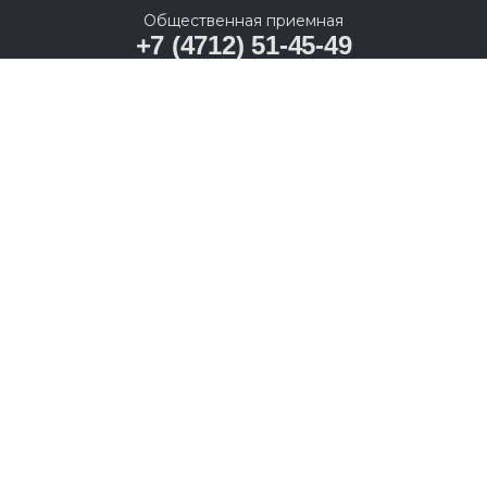
Общественная приемная
+7 (4712) 51-45-49
г. Курск, ул. Ленина, 11
© 2005-2026, Партия «Единая Россия». Все права защищены.
При полном или частичном использовании материалов
ссылка на ресурс обязательна.
Пользовательское соглашение
Политика конфиденциальности
Политика в отношении обработки персональных данных
Согласие на обработку персональных данных