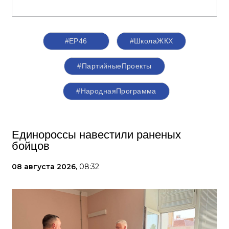
#ЕР46
#ШколаЖКХ
#ПартийныеПроекты
#НароднаяПрограмма
Единороссы навестили раненых
бойцов
08 августа 2026,
08:32