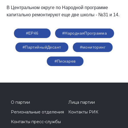
В Центральном округе по Народной программе
капитально ремонтируют еще две школы - №31 и 14.
#ЕР46
#НароднаяПрограмма
#ПартийныйДесант
#мониторинг
#Пискарев
О партии
Лица партии
Региональные отделения
Контакты РИК
Контакты пресс-службы