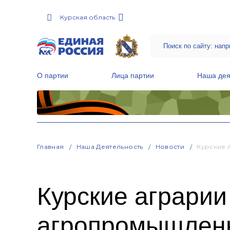
Курская область
О партии
Лица партии
Наша дея
Местные общественные приемные Партии
Руководитель Региональной обще
Народная программа «Единой России»
Главная
Наша Деятельность
Новости
Курские 
Курские аграрии
агропромышленн