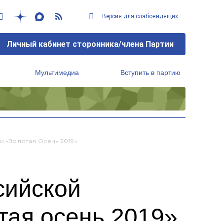
Версия для слабовидящих
Личный кабинет сторонника/члена Партии
Мультимедиа
Вступить в партию
Региональный исполнительный комитет
 «Золотая Осень 2019»
сийской
ая осень 2019»