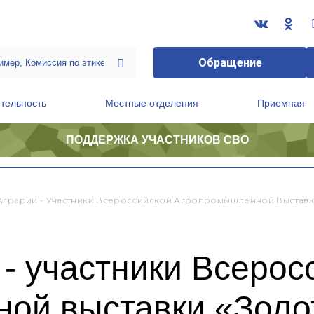
Обращение
тельность
Местные отделения
Приемная
ПОДДЕРЖКА УЧАСТНИКОВ СВО
ственной приемной Председателя Партии
Президиум регионального политического совета
Аграрии - Участники Всероссийской Агропромышленной Выставки
 - участники Всерос
ой выставки «Золот