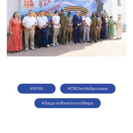
#ЕР46
#СВОихНеБросаем
#ЗащитаЖивотногоМира