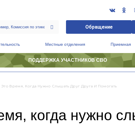
Обращение
тельность
Местные отделения
Приемная
ПОДДЕРЖКА УЧАСТНИКОВ СВО
ственной приемной Председателя Партии
Президиум регионального политического совета
- Это Время, Когда Нужно Слышать Друг Друга И Помогать
ремя, когда нужно с
ь