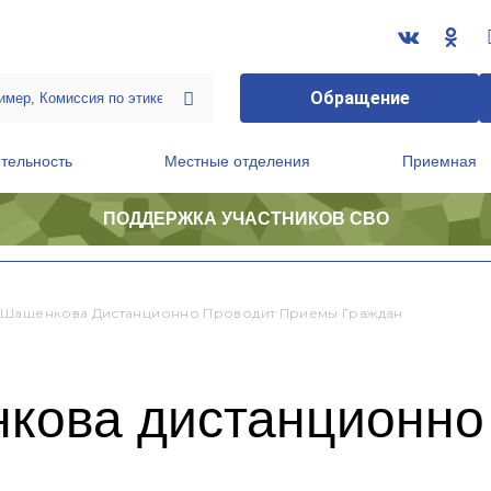
Обращение
тельность
Местные отделения
Приемная
ПОДДЕРЖКА УЧАСТНИКОВ СВО
ственной приемной Председателя Партии
Президиум регионального политического совета
Шашенкова Дистанционно Проводит Приемы Граждан
ова дистанционно