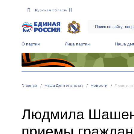
Курская область
О партии
Лица партии
Наша дея
Местные общественные приемные Партии
Руководитель Региональной обще
Народная программа «Единой России»
Главная
Наша Деятельность
Новости
Людмила 
Людмила Шашенк
приемы граждан