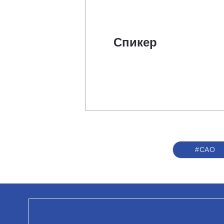
Спикер
#САО