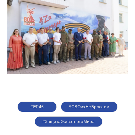
#ЕР46
#СВОихНеБросаем
#ЗащитаЖивотногоМира