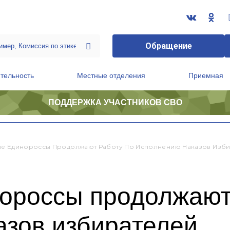
Обращение
тельность
Местные отделения
Приемная
ПОДДЕРЖКА УЧАСТНИКОВ СВО
ственной приемной Председателя Партии
Президиум регионального политического совета
е Единороссы Продолжают Работу По Исполнению Наказов Изб
ороссы продолжают
азов избирателей