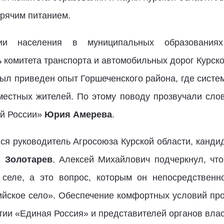
орячим питанием.
ии населения в муниципальных образованиях
комитета транспорта и автомобильных дорог Курск
ыл приведен опыт Горшеченского района, где систе
местных жителей. По этому поводу прозвучали сло
ой России»
Юрия Амерева
.
ся руководитель Агросоюза Курской области, канди
й Золотарев
. Алексей Михайлович подчеркнул, чт
селе, а это вопрос, которым он непосредственн
ийское село». Обеспечение комфортных условий про
тии «Единая Россия» и представителей органов влас