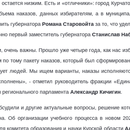
стается низким. Есть и «отличники»: город Курчато
объема наказов, данных избирателям, а в муницип
рить губернатора
Романа Старовойта
за то, что уде
ично первый заместитель губернатора
Станислав На
, очень важны. Прошло уже четыре года, как нас из
по тому пакету наказов, который был сформирован.
нует людей. Мы ищем варианты, наказы исполняют
полнены», - отметил руководитель фракции «Един
я регионального парламента
Александр Кичигин
.
бсудили и другие актуальные вопросы, решение кот
а. Об организации учебного процесса в новом 20
ля комитета образования и науки Курской области
А