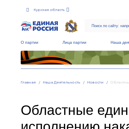
Курская область
О партии
Лица партии
Наша дея
Местные общественные приемные Партии
Руководитель Региональной обще
Народная программа «Единой России»
Главная
Наша Деятельность
Новости
Областны
Областные един
исполнению нак