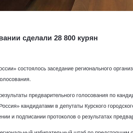
ании сделали 28 800 курян
ссии» состоялось заседание регионального организ
олосования.
результаты предварительного голосования по канд
оссия» кандидатами в депутаты Курского городског
нии и подписании протоколов о результатах предва
 Региональный избирательный штаб по предстоящим 