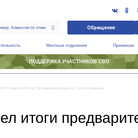
Обращение
тельность
Местные отделения
Приемная
ПОДДЕРЖКА УЧАСТНИКОВ СВО
ственной приемной Председателя Партии
Президиум регионального политического совета
ет Подвел Итоги Предварительного Голосования
ел итоги предварит