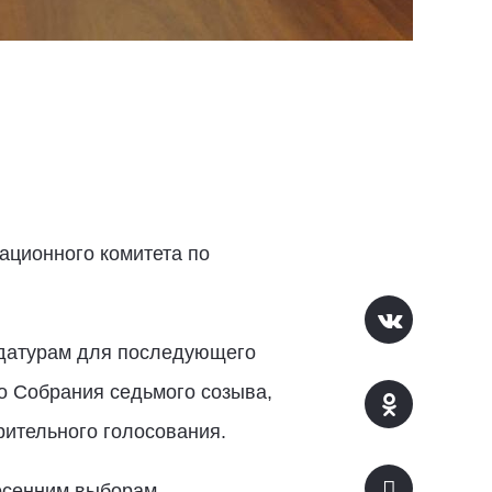
ационного комитета по
идатурам для последующего
о Собрания седьмого созыва,
рительного голосования.
осенним выборам.