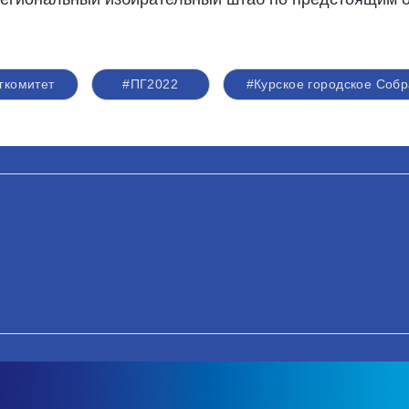
гкомитет
#ПГ2022
#Курское городское Соб