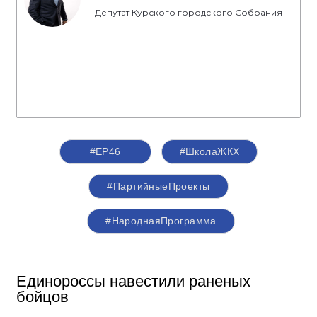
Депутат Курского городского Собрания
#ЕР46
#ШколаЖКХ
#ПартийныеПроекты
#НароднаяПрограмма
Единороссы навестили раненых
бойцов