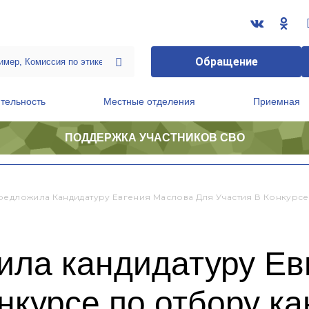
Обращение
тельность
Местные отделения
Приемная
ПОДДЕРЖКА УЧАСТНИКОВ СВО
ственной приемной Председателя Партии
Президиум регионального политического совета
редложила Кандидатуру Евгения Маслова Для Участия В Конкурсе
ила кандидатуру Ев
онкурсе по отбору к