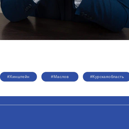
#Хинштейн
#Маслов
#Курскаяобласть