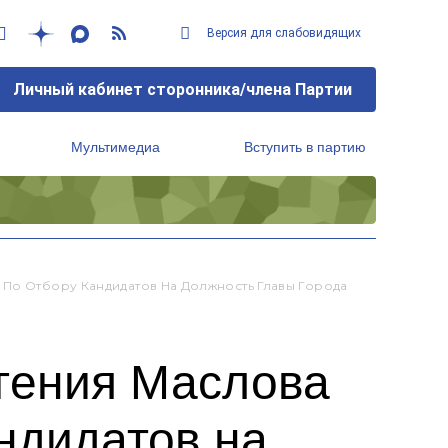
Версия для слабовидящих
Личный кабинет сторонника/члена Партии
Мультимедиа
Вступить в партию
Региональный исполнительный комитет
 По Отбору Кандидатов На Должность Главы Города
гения Маслова
андидатов на