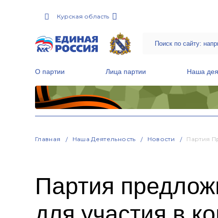
Курская область
О партии
Лица партии
Наша дея
Местные общественные приемные Партии
Руководитель Региональной обще
Народная программа «Единой России»
Главная
Наша Деятельность
Новости
Партия П
Партия предлож
для участия в к