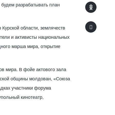
а будем разрабатывать план
 Курской области, землячеств
ители и активисты национальных
ного марша мира, открытие
ов мира. В фойе актового зала
дской общины молдован, «Союза
адках участники форума
упольный кинотеатр,