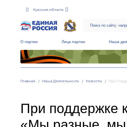
Курская область
О партии
Лица партии
Наша дея
Местные общественные приемные Партии
Руководитель Региональной обще
Народная программа «Единой России»
Главная
Наша Деятельность
Новости
При Подд
При поддержке 
«Мы разные, мы