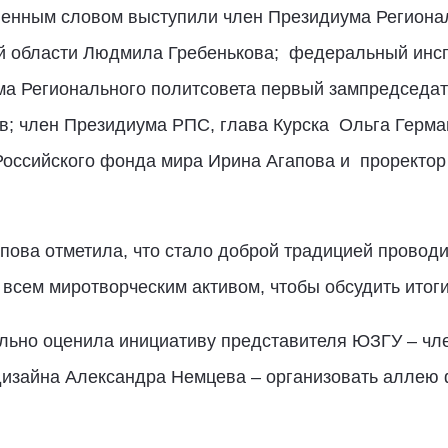
венным словом выступили член Президиума Регионал
ой области Людмила Гребенькова; федеральный инсп
ма Регионального политсовета первый зампредседат
в; член Президиума РПС, глава Курска Ольга Герма
 Российского фонда мира Ирина Агапова и проректо
ова отметила, что стало доброй традицией проводи
 всем миротворческим активом, чтобы обсудить итог
ьно оценила инициативу представителя ЮЗГУ – чле
изайна Александра Немцева – организовать аллею ф