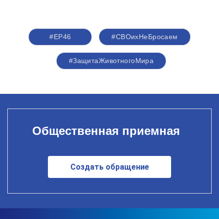
#ЕР46
#СВОихНеБросаем
#ЗащитаЖивотногоМира
Общественная приемная
Создать обращение