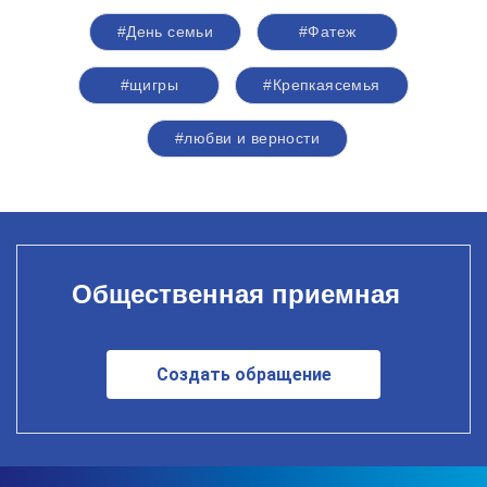
#День семьи
#Фатеж
#щигры
#Крепкаясемья
#любви и верности
Общественная приемная
Создать обращение