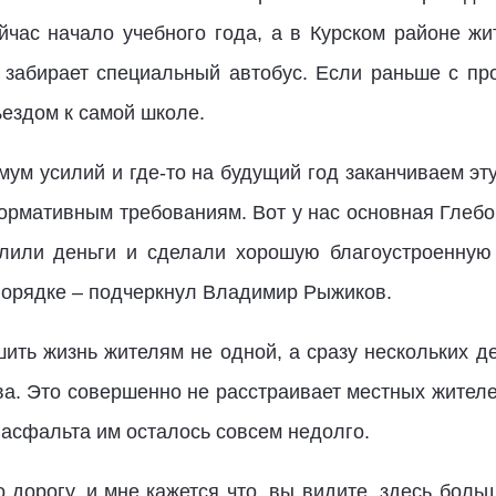
йчас начало учебного года, а в Курском районе жи
 забирает специальный автобус. Если раньше с п
дъездом к самой школе.
ум усилий и где-то на будущий год заканчиваем эт
нормативным требованиям. Вот у нас основная Глебо
делили деньги и сделали хорошую благоустроенну
 порядке – подчеркнул Владимир Рыжиков.
шить жизнь жителям не одной, а сразу нескольких д
ва. Это совершенно не расстраивает местных жителе
о асфальта им осталось совсем недолго.
 дорогу, и мне кажется что, вы видите, здесь бол