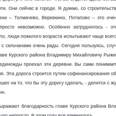
дети. Они сейчас в городе. Я думаю, со строительст
вни – Толмачево, Веревкино, Потапово – это очен
просто невозможно. Особенно затруднялось - э
ло, люди пожилого возраста испытывают чаще всего
е с сельчанами очень рады. Сегодня пользуясь, слу
аве Курского района Владимиру Михайловичу Рыжико
единожды проехал эти деревни. Вы сами понимает
я. Эта дорога строится путем софинансирования об
шел на то, что бы эту дорогу сделать, - делится с 
ин.
выражают благодарность главе Курского района Вл
ыло непросто. В этом году все изменилось.