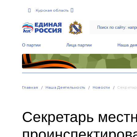
Курская область
О партии
Лица партии
Наша дея
Местные общественные приемные Партии
Руководитель Региональной обще
Народная программа «Единой России»
Главная
Наша Деятельность
Новости
Секретар
Секретарь местн
проинспектирова