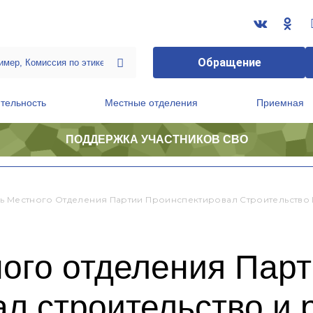
Обращение
тельность
Местные отделения
Приемная
ПОДДЕРЖКА УЧАСТНИКОВ СВО
ственной приемной Председателя Партии
Президиум регионального политического совета
ь Местного Отделения Партии Проинспектировал Строительство 
ого отделения Пар
л строительство и 