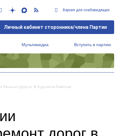
Версия для слабовидящих
Личный кабинет сторонника/члена Партии
Мультимедиа
Вступить в партию
Региональный исполнительный комитет
И Ремонт Дорог В Курском Районе
тии
ремонт дорог в