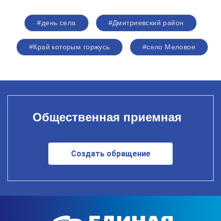
#день села
#Дмитриевский район
#Край которым горжусь
#село Меловое
Общественная приемная
Создать обращение