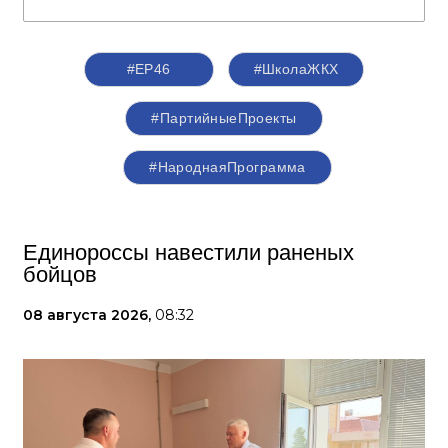
#ЕР46
#ШколаЖКХ
#ПартийныеПроекты
#НароднаяПрограмма
Единороссы навестили раненых
бойцов
08 августа 2026,
08:32