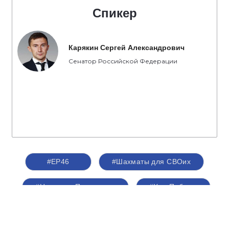
Спикер
Карякин Сергей Александрович
Сенатор Российской Федерации
#ЕР46
#Шахматы для СВОих
#НароднаяПрограмма
#Ход Победы