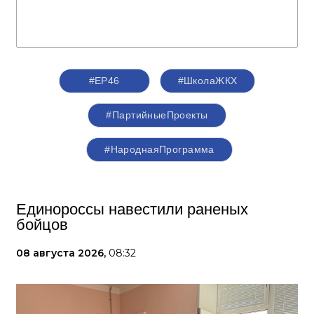
#ЕР46
#ШколаЖКХ
#ПартийныеПроекты
#НароднаяПрограмма
Единороссы навестили раненых
бойцов
08 августа 2026,
08:32