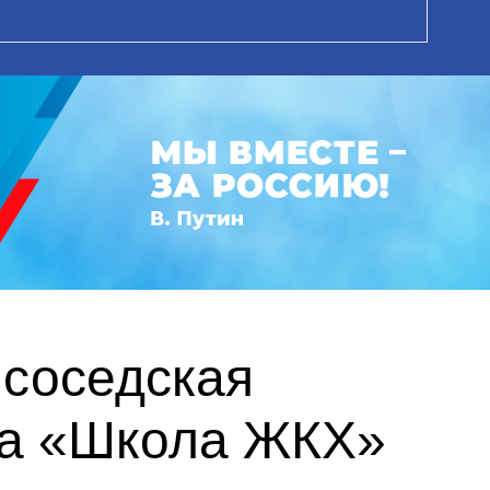
 соседская
кта «Школа ЖКХ»