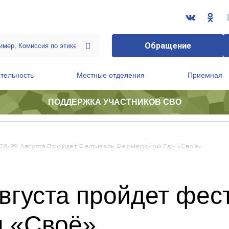
Обращение
тельность
Местные отделения
Приемная
ПОДДЕРЖКА УЧАСТНИКОВ СВО
ственной приемной Председателя Партии
Президиум регионального политического совета
 28-29 Августа Пройдет Фестиваль Фермерской Еды «Своё»
августа пройдет фес
 «Своё»