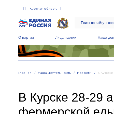
Курская область
О партии
Лица партии
Наша дея
Местные общественные приемные Партии
Руководитель Региональной обще
Народная программа «Единой России»
Главная
Наша Деятельность
Новости
В Курске
В Курске 28-29 
фермерской еды