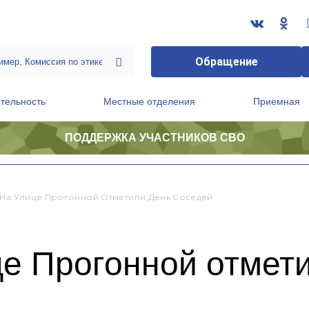
Обращение
тельность
Местные отделения
Приемная
ПОДДЕРЖКА УЧАСТНИКОВ СВО
ственной приемной Председателя Партии
Президиум регионального политического совета
 На Улице Прогонной Отметили День Соседей
це Прогонной отмет