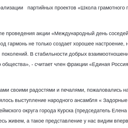
еализации партийных проектов «Школа грамотного 
ле проведения акции «Международный день соседе
под гармонь не только создает хорошее настроение,
 поколений. В стабильности добрых взаимоотношен
о общества», - считает член фракции «Единая Росси
ами своими радостями и печалями, пожаловались на
ялось выступление народного ансамбля « Задорные
ймского округа города Курска (председатель Еле
есь живем, а такое представление у нас видим впер