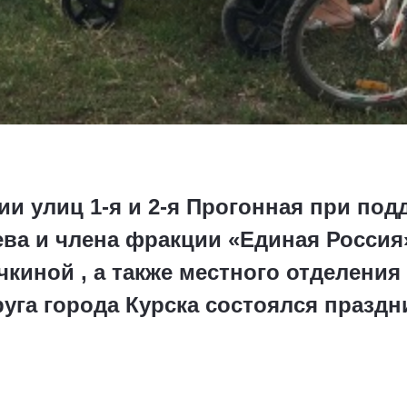
ии улиц 1-я и 2-я Прогонная при по
ва и члена фракции «Единая Россия
киной , а также местного отделени
руга города Курска состоялся празд