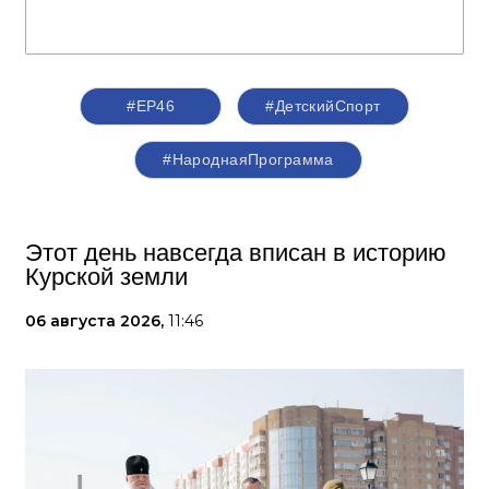
#ЕР46
#ДетскийСпорт
#НароднаяПрограмма
Этот день навсегда вписан в историю
Курской земли
06 августа 2026,
11:46