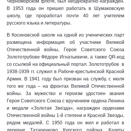
Черноморском флоте, был неоднократно награжден.
В 1953 года он пришел работать в Шумаковскую
школу, где проработал почти 40 лет учителем
русского языка и литературы.
В Косиновской школе на одной из ученических парт
размещена информация об участнике Великой
Отечественной войны, Герое Советского Союза
Золототрубове Фёдоре Игнатьевиче, а также QR-код
со ссылкой на официальный портал. Золототрубов в
1938-1939 гг. служил в Рабоче-крестьянской Красной
Армии. В 1941 году был призван на службу, с июля
того же года – на фронтах Великой Отечественной
войны. За мужество и героизм удостоен звания
Героя Советского Союза с вручением ордена Ленина
и медали «Золотая Звезда», награжден орденами
Отечественной войны 1-й степени и Красной Звезды,
рядом медалей. С 1950 года он жил и работал в
деревне Татаренково Курского района. Кадеты