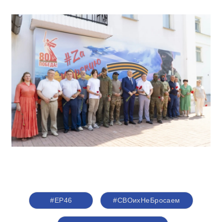
#ЕР46
#СВОихНеБросаем