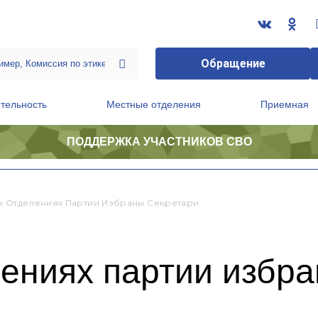
Обращение
тельность
Местные отделения
Приемная
ПОДДЕРЖКА УЧАСТНИКОВ СВО
ственной приемной Председателя Партии
Президиум регионального политического совета
х Отделениях Партии Избраны Секретари
ениях партии избра