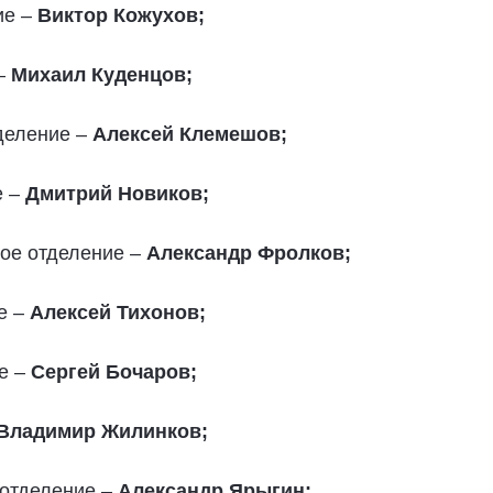
ие –
Виктор Кожухов;
–
Михаил Куденцов;
деление –
Алексей Клемешов;
е –
Дмитрий Новиков;
ое отделение –
Александр Фролков;
е –
Алексей Тихонов;
е –
Сергей Бочаров;
Владимир Жилинков;
 отделение –
Александр Ярыгин;