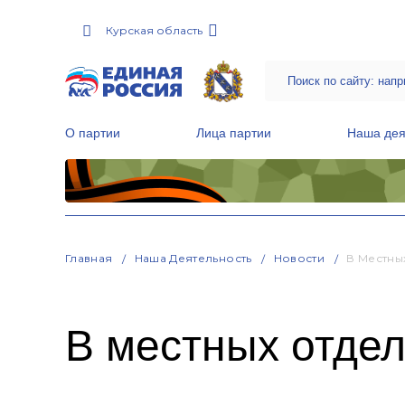
Курская область
О партии
Лица партии
Наша дея
Местные общественные приемные Партии
Руководитель Региональной обще
Народная программа «Единой России»
Главная
Наша Деятельность
Новости
В Местны
В местных отдел