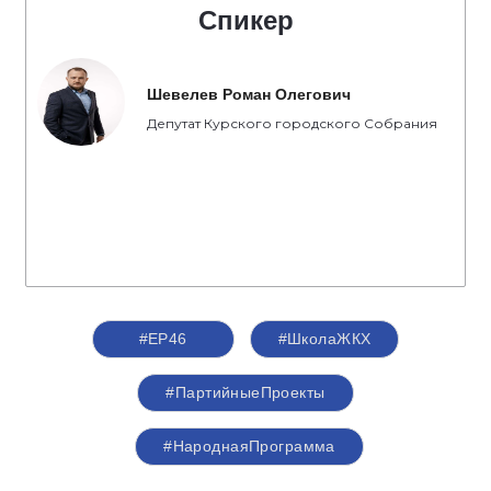
Спикер
Шевелев Роман Олегович
Депутат Курского городского Собрания
#ЕР46
#ШколаЖКХ
#ПартийныеПроекты
#НароднаяПрограмма