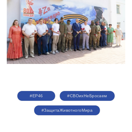
#ЕР46
#СВОихНеБросаем
#ЗащитаЖивотногоМира