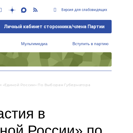
Версия для слабовидящих
Личный кабинет сторонника/члена Партии
Мультимедиа
Вступить в партию
Региональный исполнительный комитет
и «Единой России» По Выборам Губернатора
астия в
ной России» по