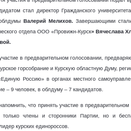
я участия в предварительном голосовании подал вр
дидатом стал директор Гражданского университета
 облдумы
Валерий Мелихов.
Завершающими стали 
ческого отдела ООО «Провижн-Курск
»
Вячеслава Х
вой.
ь участие в предварительном голосовании, предвар
рское горсобрание и Курскую областную Думу, реги
«Единую Россию» в органах местного самоуправлен
е – 9 человек, в облдуму – 7 кандидатов.
 напомнить, что принять участие в предварительном
е только члены и сторонники Партии, но и бесп
лидер курских единороссов.