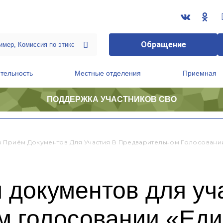
Обращение
тельность
Местные отделения
Приемная
ПОДДЕРЖКА УЧАСТНИКОВ СВО
ственной приемной Председателя Партии
Президиум регионального политического совета
 Приём Документов Для Участия В Предварительном Голосовани
документов для уч
м голосовании «Еди