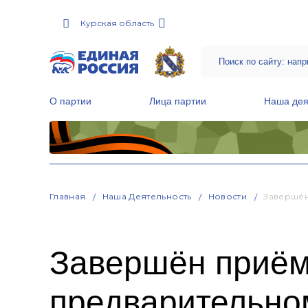
Курская область
О партии
Лица партии
Наша дея
Местные общественные приемные Партии
Руководитель Региональной обще
Народная программа «Единой России»
Главная
Наша Деятельность
Новости
Завершён
Завершён приём 
предварительно