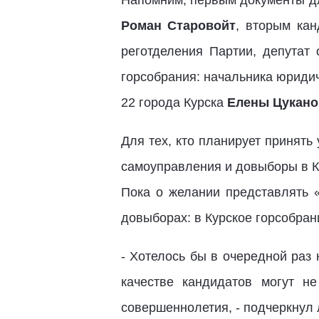
Напомним, первым документы дл
Роман Старовойт
, вторым кан
реготделения Партии, депутат
горсобрания:
начальника юриди
22 города Курска
Елены Цукано
Для тех, кто планирует принят
самоуправления и довыборы в Ку
Пока о желании представлять 
довыборах: в Курское горсобрани
- Хотелось бы в очередной раз
качестве кандидатов могут н
совершеннолетия, - подчеркнул 