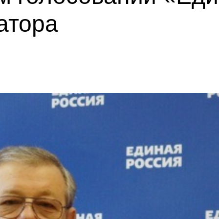
атора