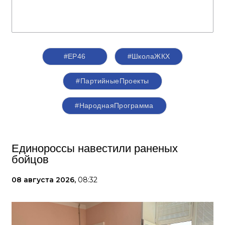
#ЕР46
#ШколаЖКХ
#ПартийныеПроекты
#НароднаяПрограмма
Единороссы навестили раненых
бойцов
08 августа 2026,
08:32