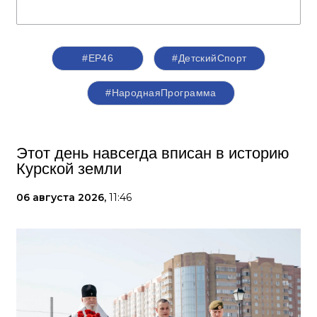
#ЕР46
#ДетскийСпорт
#НароднаяПрограмма
Этот день навсегда вписан в историю
Курской земли
06 августа 2026,
11:46