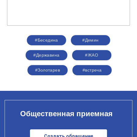
#Беседина
#Демин
#Державина
#ЖАО
#Золотарев
#встреча
Общественная приемная
Создать обращение