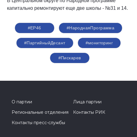
В Центральном округе по Народной программе
капитально ремонтируют еще две школы - №31 и 14.
#ЕР46
#НароднаяПрограмма
#ПартийныйДесант
#мониторинг
#Пискарев
О партии
Лица партии
Региональные отделения
Контакты РИК
Контакты пресс-службы