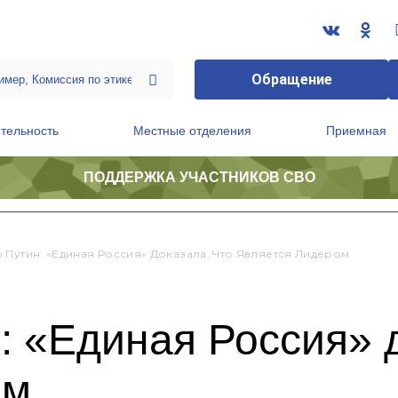
Обращение
тельность
Местные отделения
Приемная
ПОДДЕРЖКА УЧАСТНИКОВ СВО
ственной приемной Председателя Партии
Президиум регионального политического совета
 Путин: «Единая Россия» Доказала, Что Является Лидером
 «Единая Россия» д
ом