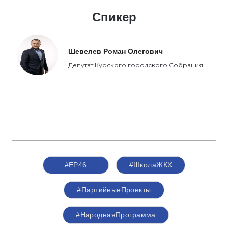
Спикер
Шевелев Роман Олегович
Депутат Курского городского Собрания
#ЕР46
#ШколаЖКХ
#ПартийныеПроекты
#НароднаяПрограмма