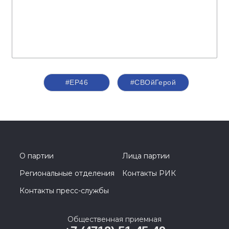
#ЕР46
#СВОйГерой
О партии
Лица партии
Региональные отделения
Контакты РИК
Контакты пресс-службы
Общественная приемная